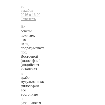
20
декабря
2016 в 16:20
Ответить
Не
совсем
понятно,
что
автор
подразумевает
под
Восточной
философией
(индийская,
китайская
и
арабо-
мусульманская
философии
все
восточные
и
различаются