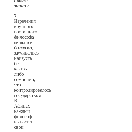
нового
знания
.
7.
Изречения
крупного
восточного
философа
являлись
догмами
,
заучивались
наизусть
без
каких-
либо
сомнений,
что
контролировалось
государством.
В
Афинах
каждый
философ
выносил
свои