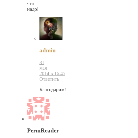
что
надо!
admin
31
мая
2014 в 16:45
Ответить
Благодарим!
PermReader