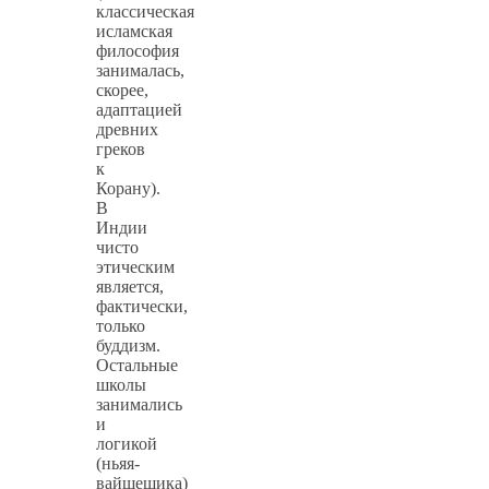
классическая
исламская
философия
занималась,
скорее,
адаптацией
древних
греков
к
Корану).
В
Индии
чисто
этическим
является,
фактически,
только
буддизм.
Остальные
школы
занимались
и
логикой
(ньяя-
вайшешика)