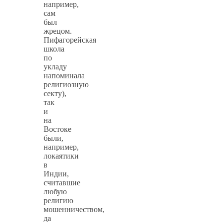
например,
сам
был
жрецом.
Пифагорейская
школа
по
укладу
напоминала
религиозную
секту),
так
и
на
Востоке
были,
например,
локаятики
в
Индии,
считавшие
любую
религию
мошенничеством,
да