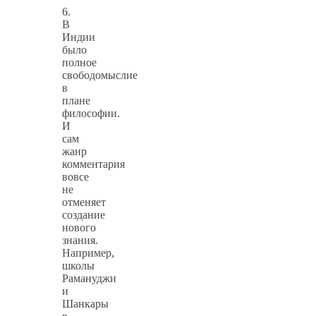
6.
В
Индии
было
полное
свободомыслие
в
плане
философии.
И
сам
жанр
комментария
вовсе
не
отменяет
создание
нового
знания.
Например,
школы
Рамануджи
и
Шанкары