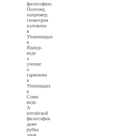
философию.
Поэтому,
например,
геометрия
изложена
в
Упанишадах
к
Яджур-
веде
а
учение
о
гармонии
в
Упнишадах
к
Сома-
веде.
А
китайской
философии
даже
рубка
дров