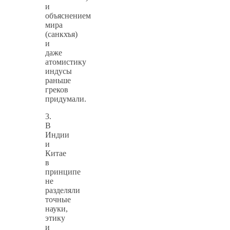
и
объяснением
мира
(санкхъя)
и
даже
атомистику
индусы
раньше
греков
придумали.
3.
В
Индии
и
Китае
в
принципе
не
разделяли
точные
науки,
этику
и