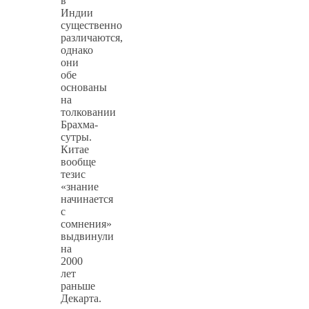
в
Индии
существенно
различаются,
однако
они
обе
основаны
на
толковании
Брахма-
сутры.
Китае
вообще
тезис
«знание
начинается
с
сомнения»
выдвинули
на
2000
лет
раньше
Декарта.