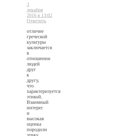
3
декабря
2016 в 13:02
Ответить
отличие
греческой
культуры
заключается
в
отношении
людей
друг
к
другу,
что
характеризуется
этикой.
Взаимный
интерес
и
высокая
оценка
породили
этику