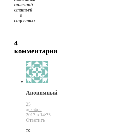
полезной
статьей
в
соцсетях:
4
комментария
Анонимный
25
декабря
2013 в 14:35
Ответить
то,