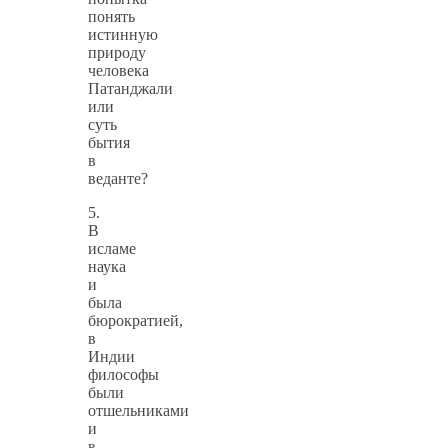
понять
истинную
природу
человека
Патанджали
или
суть
бытия
в
веданте?
5.
В
исламе
наука
и
была
бюрократией,
в
Индии
философы
были
отшельниками
и
в