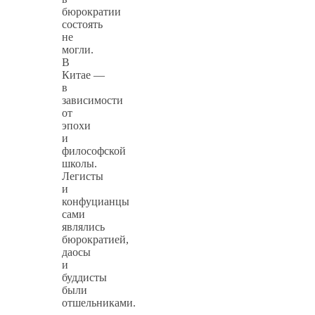
бюрократии
состоять
не
могли.
В
Китае —
в
зависимости
от
эпохи
и
философской
школы.
Легисты
и
конфуцианцы
сами
являлись
бюрократией,
даосы
и
буддисты
были
отшельниками.